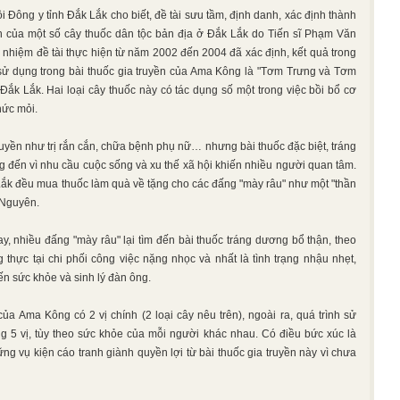
 Đông y tỉnh Đắk Lắk cho biết, đề tài sưu tầm, định danh, xác định thành
n của một số cây thuốc dân tộc bản địa ở Đắk Lắk do Tiến sĩ Phạm Văn
nhiệm đề tài thực hiện từ năm 2002 đến 2004 đã xác định, kết quả trong
sử dụng trong bài thuốc gia truyền của Ama Kông là "Tơm Trưng và Tơm
k Lắk. Hai loại cây thuốc này có tác dụng số một trong việc bồi bổ cơ
hức mỏi.
ruyền như trị rắn cắn, chữa bệnh phụ nữ… nhưng bài thuốc đặc biệt, tráng
 đến vì nhu cầu cuộc sống và xu thế xã hội khiến nhiều người quan tâm.
ắk đều mua thuốc làm quà về tặng cho các đấng "mày râu" như một "thần
 Nguyên.
nay, nhiều đấng "mày râu" lại tìm đến bài thuốc tráng dương bổ thận, theo
 thực tại chi phối công việc nặng nhọc và nhất là tình trạng nhậu nhẹt,
n sức khỏe và sinh lý đàn ông.
 của Ama Kông có 2 vị chính (2 loại cây nêu trên), ngoài ra, quá trình sử
 5 vị, tùy theo sức khỏe của mỗi người khác nhau. Có điều bức xúc là
ng vụ kiện cáo tranh giành quyền lợi từ bài thuốc gia truyền này vì chưa