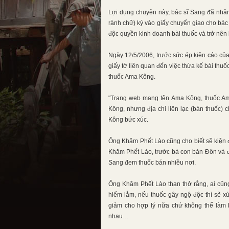
Lợi dụng chuyện này, bác sĩ Sang đã nhâ
rành chữ) ký vào giấy chuyển giao cho bác
độc quyền kinh doanh bài thuốc và trở nên 
Ngày 12/5/2006, trước sức ép kiện cáo của
giấy tờ liên quan đến việc thừa kế bài thu
thuốc Ama Kông.
"Trang web mang tên Ama Kông, thuốc Am
Kông, nhưng địa chỉ liên lạc (bán thuốc) 
Kông bức xúc.
Ông Khăm Phết Lào cũng cho biết sẽ kiện đề 
Khăm Phết Lào, trước bà con bản Đôn và đề
Sang đem thuốc bán nhiều nơi.
Ông Khăm Phết Lào than thở rằng, ai cũng
hiểm lắm, nếu thuốc gây ngộ độc thì sẽ xử
giảm cho hợp lý nữa chứ không thể làm 
nhau…