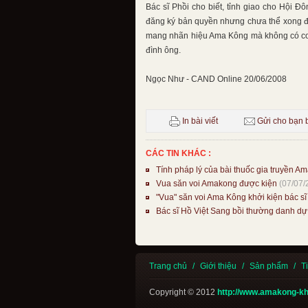
Bác sĩ Phồi cho biết, tỉnh giao cho Hội Đ
đăng ký bản quyền nhưng chưa thể xong đư
mang nhãn hiệu Ama Kông mà không có cơ s
đình ông.
Ngọc Như - CAND Online 20/06/2008
In bài viết
Gửi cho bạn 
CÁC TIN KHÁC :
Tính pháp lý của bài thuốc gia truyền A
Vua săn voi Amakong được kiện
(07/07/
"Vua" săn voi Ama Kông khởi kiện bác sĩ
Bác sĩ Hồ Việt Sang bồi thường danh d
Trang chủ
/
Giới thiệu
/
Sản phẩm
/
T
Copyright © 2012
http://www.amakong-k