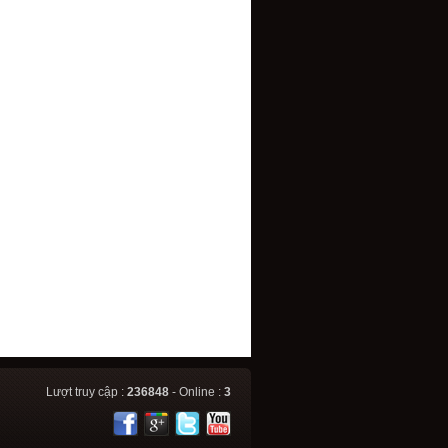
Lượt truy cập :
236848
- Online :
3