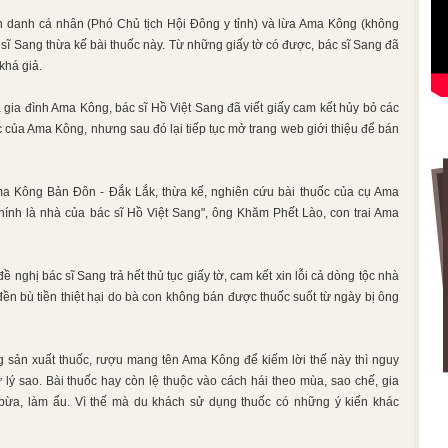
n danh cá nhân (Phó Chủ tịch Hội Đông y tỉnh) và lừa Ama Kông (không
 sĩ Sang thừa kế bài thuốc này. Từ những giấy tờ có được, bác sĩ Sang đã
khá giả.
 gia đình Ama Kông, bác sĩ Hồ Việt Sang đã viết giấy cam kết hủy bỏ các
ốc của Ama Kông, nhưng sau đó lại tiếp tục mở trang web giới thiệu để bán
a Kông Bản Đôn - Đắk Lắk, thừa kế, nghiên cứu bài thuốc của cụ Ama
chính là nhà của bác sĩ Hồ Việt Sang", ông Khăm Phết Lào, con trai Ama
nghị bác sĩ Sang trả hết thủ tục giấy tờ, cam kết xin lỗi cả dòng tộc nhà
n bù tiền thiệt hại do bà con không bán được thuốc suốt từ ngày bị ông
 sản xuất thuốc, rượu mang tên Ama Kông để kiếm lời thế này thì nguy
 lý sao. Bài thuốc hay còn lệ thuộc vào cách hái theo mùa, sao chế, gia
bừa, làm ẩu. Vì thế mà du khách sử dụng thuốc có những ý kiến khác