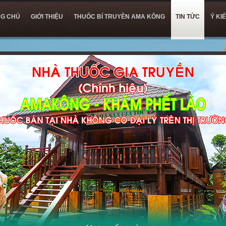
G CHỦ
GIỚI THIỆU
THUỐC BÍ TRUYỀN AMA KÔNG
TIN TỨC
Ý KI