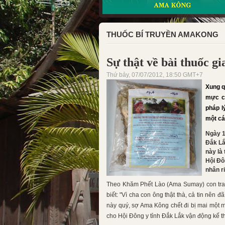
THUỐC BÍ TRUYỀN AMAKONG
Sự thật về bài thuốc 
Thứ bảy, 07/07/2012, 18:50 GMT+7
Xung q
mực củ
pháp l
một cá
Ngày 1
Đắk Lắ
này là
Hội Đô
nhân r
Theo Khăm Phết Lào (Ama Sumay) con trai
biết: "Vì cha con ông thật thà, cả tin nên đ
này quý, sợ Ama Kông chết đi bị mai một m
cho Hội Đông y tỉnh Đắk Lắk vận động kế t