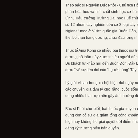
Theo bác sĩ Nguyễn Đức Phồi - Chủ tịch Hội
phần hóa học và tính chất sinh học cơ bả
Lình, Hiệu trưởng Trường Đại học Huế chủ 
số 12 nhóm cây nghiên cứu có 2 loại cây 
Nglena" mọc ở Vườn quốc gia Buôn Đôn, Đắ
thể, bổ thận tráng dương, chữa đau lưng n
Thực tế Ama Kông có nhiều bài thuốc gia t
dương, bổ thận này được nhiều người dùng
Du khách từ khắp nơi đến Buôn Đôn, Đắk L
dược" về sự dẻo dai của "người hùng" Tây
Lý giải vì sao trong xã hội hiện đại ngày 
các chuyên gia tâm lý cho rằng, cuộc sống
uống nhiều bia rượu nên gây ảnh hưởng đế
Bác sĩ Phồi cho biết, bài thuốc gia truyền
dụng còn có sự gia giảm tổng cộng khoảng
hiện nay không thể giải quyết dứt điểm nhữ
đăng ký thương hiệu bản quyền.