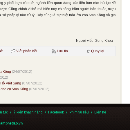
ông y phối hợp các sở, ngành liên quan đang xúc tiến làm các thủ tục để
ợc. Cũng chính vì thế mà hiện nay có hàng trăm người bán thuốc, rượu
ở pháp lý nào xử lý. Đây cũng là sự thiệt thòi lớn cho Ama Kông và gia
Người viết : Song Khoa
bè
Viết phản hồi
Lưu tin
Quay lại
ma Kông
(24/07/2012)
2012)
 Hồ Việt Sang
(07/07/2012)
ự cho cụ Ama Kông
(07/07/2012)
in tức
/
Ý kiến khách hàng
/
Facebook
/
Phim tài liệu
/
Liên hệ
hamphetlao.vn