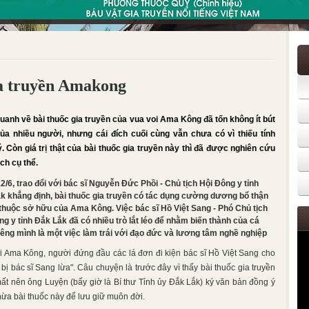
gia truyền Amakong
uanh về bài thuốc gia truyền của vua voi Ama Kông đã tốn không ít bút
a nhiều người, nhưng cái đích cuối cùng vẫn chưa có vì thiếu tính
ý. Còn giá trị thật của bài thuốc gia truyền này thì đã được nghiên cứu
ch cụ thể.
2/6, trao đổi với bác sĩ Nguyễn Đức Phồi - Chủ tịch Hội Đông y tỉnh
k khẳng định, bài thuốc gia truyền có tác dụng cường dương bổ thận
 thuộc sở hữu của Ama Kông. Việc bác sĩ Hồ Việt Sang - Phó Chủ tịch
ng y tỉnh Đắk Lắk đã có nhiều trò lắt léo để nhằm biến thành của cá
iêng mình là một việc làm trái với đạo đức và lương tâm nghề nghiệp
 Ama Kông, người đứng đầu các lá đơn đi kiện bác sĩ Hồ Việt Sang cho
ã bị bác sĩ Sang lừa". Câu chuyện là trước đây vì thấy bài thuốc gia truyền
ất nên ông Luyện (bấy giờ là Bí thư Tỉnh ủy Đắk Lắk) ký văn bản đồng ý
hừa bài thuốc này để lưu giữ muôn đời.