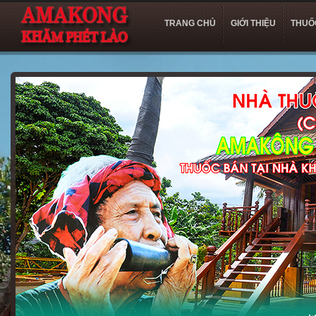
TRANG CHỦ
GIỚI THIỆU
THUỐ