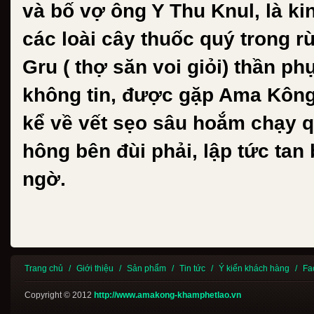
và bố vợ ông Y Thu Knul, là k
các loài cây thuốc quý trong r
Gru ( thợ săn voi giỏi) thần ph
không tin, được gặp Ama Kông
kể về vết sẹo sâu hoắm chạy 
hông bên đùi phải, lập tức tan
ngờ.
Trang chủ
/
Giới thiệu
/
Sản phẩm
/
Tin tức
/
Ý kiến khách hàng
/
Fa
Copyright © 2012
http://www.amakong-khamphetlao.vn