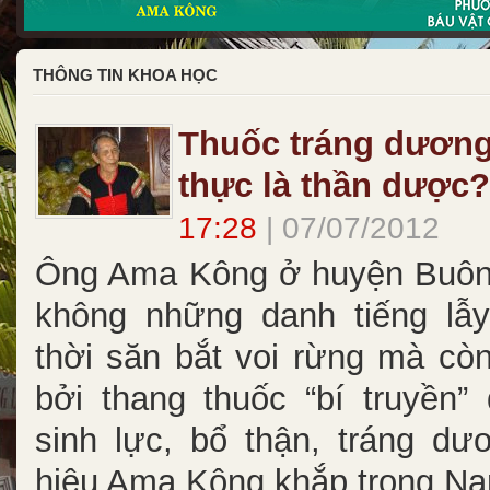
THÔNG TIN KHOA HỌC
Thuốc tráng dươn
thực là thần dược?
17:28
| 07/07/2012
Ông Ama Kông ở huyện Buôn
không những danh tiếng lẫ
thời săn bắt voi rừng mà cò
bởi thang thuốc “bí truyền”
sinh lực, bổ thận, tráng dư
hiệu Ama Kông khắp trong N