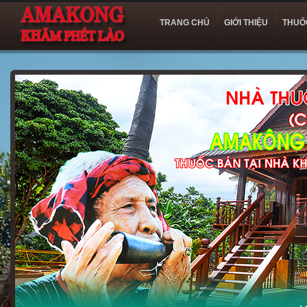
TRANG CHỦ
GIỚI THIỆU
THUỐ