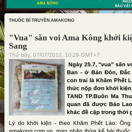
THUỐC BÍ TRUYỀN AMAKONG
"Vua" săn voi Ama Kông khởi kiệ
Sang
Thứ bảy, 07/07/2012, 10:29 GMT+7
Ngày 25.7, "vua" săn v
Ban - ở Bản Đôn, Đắc
con trai là Khăm Phết 
thức nộp đơn khởi kiện 
TAND TP.Buôn Ma Thuộ
quan đã được Báo Lao
khác đề cập trong thời 
Lý do khởi kiện - theo Khăm Phết Lào: Ông
amakong.com.vn, mạo nhận thừa kế bài thuốc g