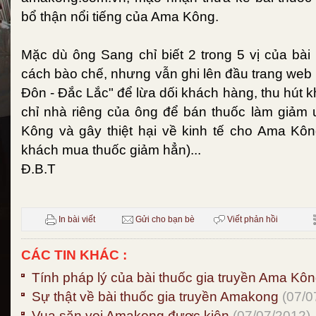
bổ thận nổi tiếng của Ama Kông.
Mặc dù ông Sang chỉ biết 2 trong 5 vị của bài
cách bào chế, nhưng vẫn ghi lên đầu trang we
Đôn - Đắc Lắc" để lừa dối khách hàng, thu hút k
chỉ nhà riêng của ông để bán thuốc làm giảm 
Kông và gây thiệt hại về kinh tế cho Ama Kôn
khách mua thuốc giảm hẳn)...
Đ.B.T
In bài viết
Gửi cho bạn bè
Viết phản hồi
CÁC TIN KHÁC :
Tính pháp lý của bài thuốc gia truyền Ama Kô
Sự thật về bài thuốc gia truyền Amakong
(07/0
Vua săn voi Amakong được kiện
(07/07/2012)