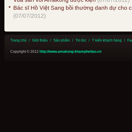
Bác sĩ Hồ Việt Sang bồi thường danh dự cho
(07/07/2012)
Trang chủ
/
Giới thiệu
/
Sản phẩm
/
Tin tức
/
Ý kiến khách hàng
/
Fa
Copyright © 2012
http://www.amakong-khamphetlao.vn