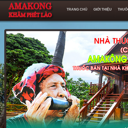
TRANG CHỦ
GIỚI THIỆU
THUỐ