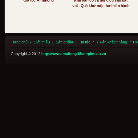
Gia tộc Amakong
Nhà sàn cổ và dụng cụ săn bắt
voi - Quá khứ một thời hiển hách
Trang chủ
/
Giới thiệu
/
Sản phẩm
/
Tin tức
/
Ý kiến khách hàng
/
Fa
Copyright © 2012
http://www.amakong-khamphetlao.vn