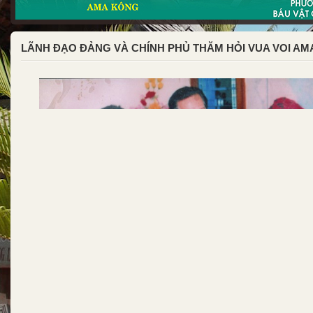
LÃNH ĐẠO ĐẢNG VÀ CHÍNH PHỦ THĂM HỎI VUA VOI A