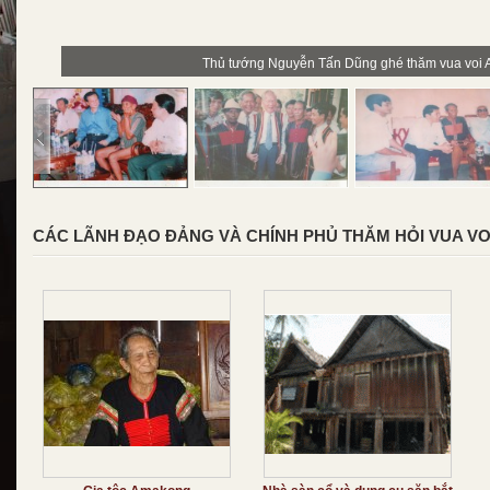
Thủ tướng Nguyễn Tấn Dũng ghé thăm vua voi
CÁC LÃNH ĐẠO ĐẢNG VÀ CHÍNH PHỦ THĂM HỎI VUA V